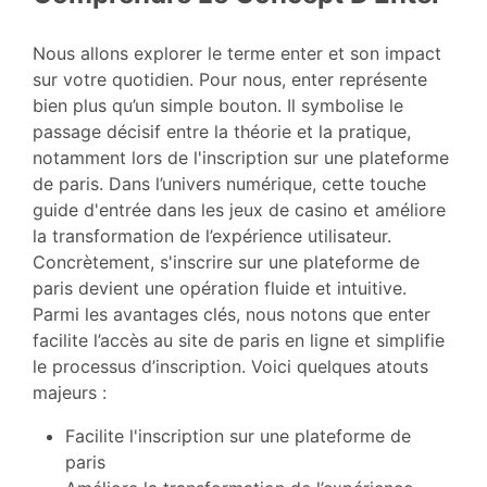
Nous allons explorer le terme enter et son impact
sur votre quotidien. Pour nous, enter représente
bien plus qu’un simple bouton. Il symbolise le
passage décisif entre la théorie et la pratique,
notamment lors de l'inscription sur une plateforme
de paris. Dans l’univers numérique, cette touche
guide d'entrée dans les jeux de casino et améliore
la transformation de l’expérience utilisateur.
Concrètement, s'inscrire sur une plateforme de
paris devient une opération fluide et intuitive.
Parmi les avantages clés, nous notons que enter
facilite l’accès au site de paris en ligne et simplifie
le processus d’inscription. Voici quelques atouts
majeurs :
Facilite l'inscription sur une plateforme de
paris