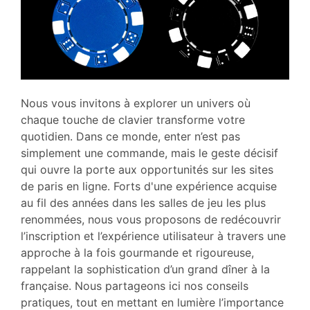
Nous vous invitons à explorer un univers où
chaque touche de clavier transforme votre
quotidien. Dans ce monde, enter n’est pas
simplement une commande, mais le geste décisif
qui ouvre la porte aux opportunités sur les sites
de paris en ligne. Forts d'une expérience acquise
au fil des années dans les salles de jeu les plus
renommées, nous vous proposons de redécouvrir
l’inscription et l’expérience utilisateur à travers une
approche à la fois gourmande et rigoureuse,
rappelant la sophistication d’un grand dîner à la
française. Nous partageons ici nos conseils
pratiques, tout en mettant en lumière l’importance