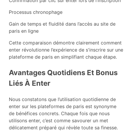
Confirmation par clic sur enter lors de l’inscription
Processus chronophage
Gain de temps et fluidité dans l’accès au site de
paris en ligne
Cette comparaison démontre clairement comment
enter révolutionne l’expérience de s'inscrire sur une
plateforme de paris en simplifiant chaque étape.
Avantages Quotidiens Et Bonus
Liés À Enter
Nous constatons que l’utilisation quotidienne de
enter sur les plateformes de paris est synonyme
de bénéfices concrets. Chaque fois que nous
utilisons enter, c’est comme savourer un met
délicatement préparé qui révèle toute sa finesse.