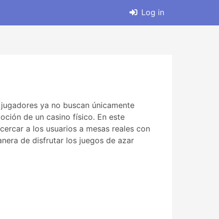
Log in
s jugadores ya no buscan únicamente
ción de un casino físico. En este
rcar a los usuarios a mesas reales con
nera de disfrutar los juegos de azar