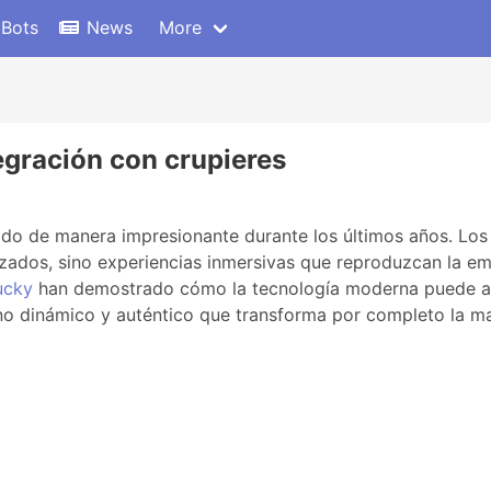
 Bots
News
More
egración con crupieres
onado de manera impresionante durante los últimos años. Lo
ados, sino experiencias inmersivas que reproduzcan la emo
ucky
han demostrado cómo la tecnología moderna puede ace
no dinámico y auténtico que transforma por completo la ma