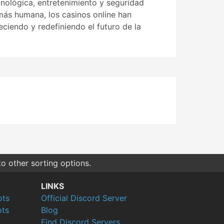
nológica, entretenimiento y seguridad
 más humana, los casinos online han
ciendo y redefiniendo el futuro de la
o other sorting options.
LINKS
ots
Official Discord Server
ts
Blog
Find Discord Servers