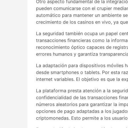
Otro aspecto fundamental de la integración
pueden comunicarse con el crupier mediant
automático para mantener un ambiente seg
crecimiento de los casinos en vivo, ya q
La seguridad también ocupa un papel centr
transacciones financieras como la inform
reconocimiento óptico capaces de registra
errores humanos y garantiza transparencia
La adaptación para dispositivos móviles h
desde smartphones o tablets. Por esta raz
internet variables. El objetivo es que la e
La plataforma presta atención a la seguri
confidencialidad de las transacciones fin
números aleatorios para garantizar la impa
opciones de pago adaptadas a los jugador
criptomonedas. Esto permite a los usuario