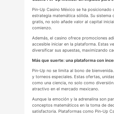
Pin-Up Casino México se ha posicionado 
estrategia matemática sólida. Su sistema 
gratis, no solo añade valor al capital inici
comienzo.
Además, el casino ofrece promociones adi
accesible iniciar en la plataforma. Estas 
diversificar sus apuestas, maximizando ca
Más que suerte: una plataforma con incen
Pin-Up no se limita al bono de bienvenid
y torneos especiales. Estas ofertas, unid
como una ciencia, no solo como diversión. 
atractivo en el mercado mexicano.
Aunque la emoción y la adrenalina son par
conceptos matemáticos en la toma de decis
satisfactoria. Plataformas como Pin-Up Ca