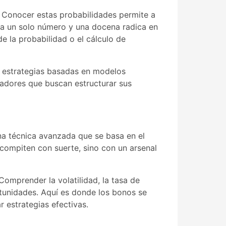
. Conocer estas probabilidades permite a
r a un solo número y una docena radica en
de la probabilidad o el cálculo de
as estrategias basadas en modelos
gadores que buscan estructurar sus
na técnica avanzada que se basa en el
compiten con suerte, sino con un arsenal
Comprender la volatilidad, la tasa de
rtunidades. Aquí es donde los bonos se
 estrategias efectivas.