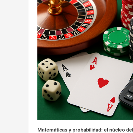
Matemáticas y probabilidad: el núcleo del