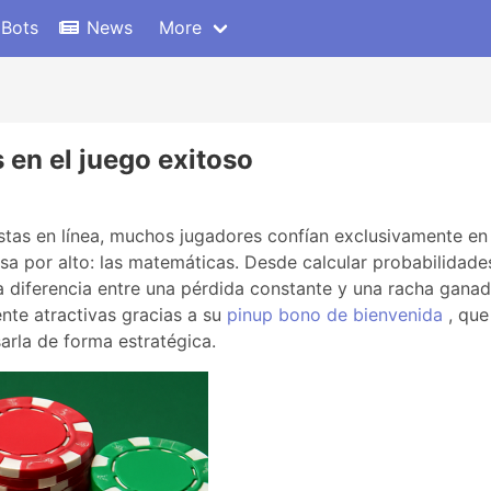
 Bots
News
More
 en el juego exitoso
tas en línea, muchos jugadores confían exclusivamente en l
 por alto: las matemáticas. Desde calcular probabilidades 
diferencia entre una pérdida constante y una racha ganad
nte atractivas gracias a su
pinup bono de bienvenida
, que 
arla de forma estratégica.