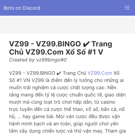
Bots on Discord
VZ99 - VZ99.BINGO ✔️ Trang
Chủ VZ99.Com Xổ Số #1 V
Created by vz99bingo#0
VZ99 - VZ99.BINGO ✔️ Trang Chủ
VZ99.Com
Xổ
Số #1 VN VZ99 là điểm đến lý tưởng cho những ai
muốn trải nghiệm cá cược chất lượng cao. Nền
tảng mang đến tỷ lệ cược chuẩn quốc tế, giao diện
mượt mà cùng loạt trò chơi hấp dẫn, từ casino
trực tuyến đến cá cược thể thao, xổ số, bắn cá, nổ
hũ, … hay game bài. Mọi ván cược đều được vận
hành minh bạch và an toàn, giúp người chơi yên
tâm xây dựng chiến lược và thử vận may. Tham gia