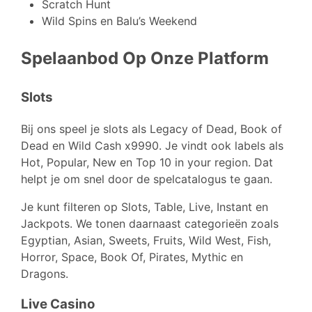
Scratch Hunt
Wild Spins en Balu’s Weekend
Spelaanbod Op Onze Platform
Slots
Bij ons speel je slots als Legacy of Dead, Book of
Dead en Wild Cash x9990. Je vindt ook labels als
Hot, Popular, New en Top 10 in your region. Dat
helpt je om snel door de spelcatalogus te gaan.
Je kunt filteren op Slots, Table, Live, Instant en
Jackpots. We tonen daarnaast categorieën zoals
Egyptian, Asian, Sweets, Fruits, Wild West, Fish,
Horror, Space, Book Of, Pirates, Mythic en
Dragons.
Live Casino