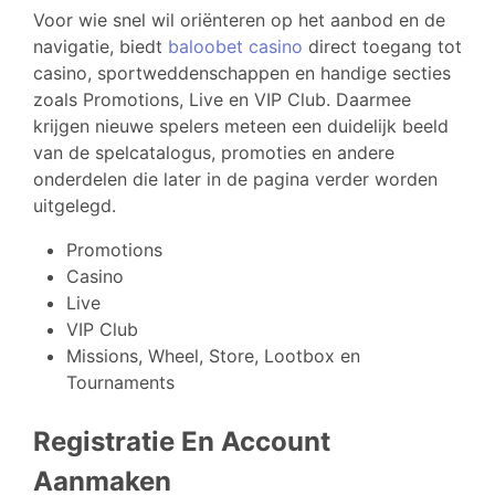
Voor wie snel wil oriënteren op het aanbod en de
navigatie, biedt
baloobet casino
direct toegang tot
casino, sportweddenschappen en handige secties
zoals Promotions, Live en VIP Club. Daarmee
krijgen nieuwe spelers meteen een duidelijk beeld
van de spelcatalogus, promoties en andere
onderdelen die later in de pagina verder worden
uitgelegd.
Promotions
Casino
Live
VIP Club
Missions, Wheel, Store, Lootbox en
Tournaments
Registratie En Account
Aanmaken