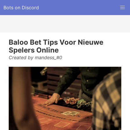
Bots on Discord
Baloo Bet Tips Voor Nieuwe
Spelers Online
Created by mandess_#0