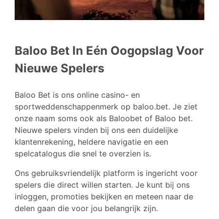
Baloo Bet In Eén Oogopslag Voor
Nieuwe Spelers
Baloo Bet is ons online casino- en
sportweddenschappenmerk op baloo.bet. Je ziet
onze naam soms ook als Baloobet of Baloo bet.
Nieuwe spelers vinden bij ons een duidelijke
klantenrekening, heldere navigatie en een
spelcatalogus die snel te overzien is.
Ons gebruiksvriendelijk platform is ingericht voor
spelers die direct willen starten. Je kunt bij ons
inloggen, promoties bekijken en meteen naar de
delen gaan die voor jou belangrijk zijn.