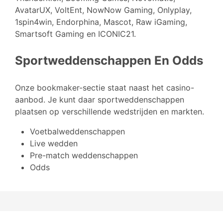
AvatarUX, VoltEnt, NowNow Gaming, Onlyplay,
1spin4win, Endorphina, Mascot, Raw iGaming,
Smartsoft Gaming en ICONIC21.
Sportweddenschappen En Odds
Onze bookmaker-sectie staat naast het casino-
aanbod. Je kunt daar sportweddenschappen
plaatsen op verschillende wedstrijden en markten.
Voetbalweddenschappen
Live wedden
Pre-match weddenschappen
Odds