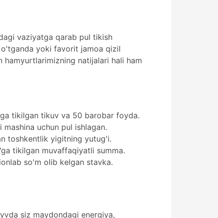
dagi vaziyatga qarab pul tikish
o'tganda yoki favorit jamoa qizil
hamyurtlarimizning natijalari hali ham
lga tikilgan tikuv va 50 barobar foyda.
gi mashina uchun pul ishlagan.
toshkentlik yigitning yutug'i.
"ga tikilgan muvaffaqiyatli summa.
ionlab so'm olib kelgan stavka.
 layvda siz maydondagi energiya,