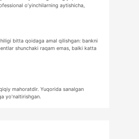
ofessional o'yinchilarning aytishicha,
chiligi bitta qoidaga amal qilishgan: bankni
sientlar shunchaki raqam emas, balki katta
haqiqiy mahoratdir. Yuqorida sanalgan
a yo'naltirishgan.