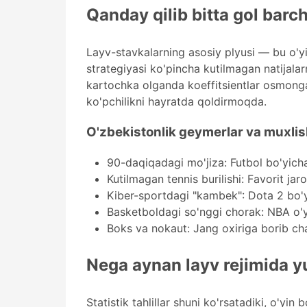
Qanday qilib bitta gol barch
Layv-stavkalarning asosiy plyusi — bu o'yi
strategiyasi ko'pincha kutilmagan natijala
kartochka olganda koeffitsientlar osmonga
ko'pchilikni hayratda qoldirmoqda.
O'zbekistonlik geymerlar va muxlis
90-daqiqadagi mo'jiza: Futbol bo'yicha 
Kutilmagan tennis burilishi: Favorit ja
Kiber-sportdagi "kambek": Dota 2 bo'y
Basketboldagi so'nggi chorak: NBA o'y
Boks va nokaut: Jang oxiriga borib cha
Nega aynan layv rejimida y
Statistik tahlillar shuni ko'rsatadiki, o'