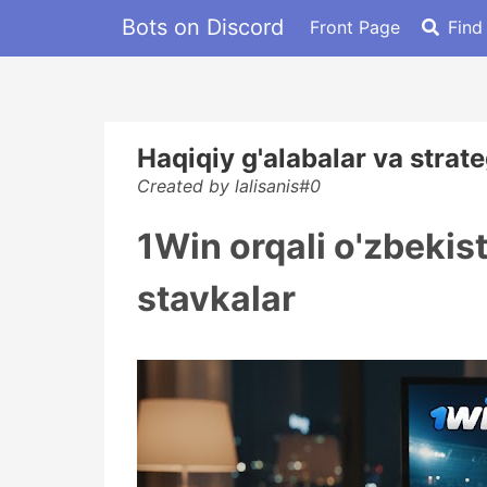
Bots on Discord
Front Page
Find
Haqiqiy g'alabalar va strateg
Created by lalisanis#0
1Win orqali o'zbekist
stavkalar