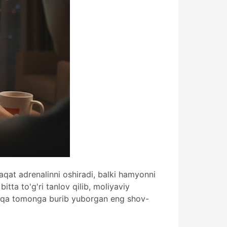
aqat adrenalinni oshiradi, balki hamyonni
bitta to'g'ri tanlov qilib, moliyaviy
shqa tomonga burib yuborgan eng shov-