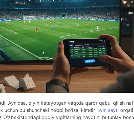
adi. Ayniqsa, o'yin ketayotgan vaqtda qaror qabul qilish naf
lik uchun bu shunchaki hobbi bo'lsa, kimdir
1win sayti
orqali 
 O'zbekistondagi oddiy yigitlarning hayotini butunlay bo