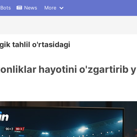
 Bots
News
More
ik tahlil o'rtasidagi
onliklar hayotini o'zgartirib