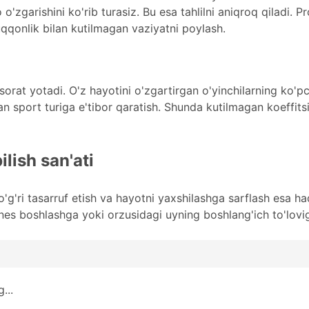
o'zgarishini ko'rib turasiz. Bu esa tahlilni aniqroq qiladi. Pr
uqqonlik bilan kutilmagan vaziyatni poylash.
asorat yotadi. O'z hayotini o'zgartirgan o'yinchilarning ko'p
gan sport turiga e'tibor qaratish. Shunda kutilmagan koeffit
lish san'ati
o'g'ri tasarruf etish va hayotni yaxshilashga sarflash esa 
nes boshlashga yoki orzusidagi uyning boshlang'ich to'lovig
...