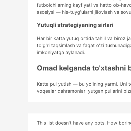
futbolchilarning kayfiyati va hatto ob-havo 
asosiysi — his-tuyg'ularni jilovlash va sov
Yutuqli strategiyaning sirlari
Har bir katta yutuq ortida tahlil va biroz j
to'g'ri taqsimlash va faqat o'zi tushunadi
imkoniyatga aylanadi.
Omad kelganda to'xtashni bi
Katta pul yutish — bu yo'lning yarmi. Uni t
voqealar qahramonlari yutgan pullarini biz
This list doesn't have any bots! How boring