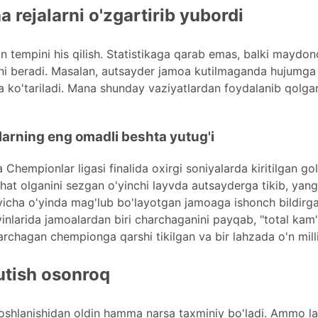
a rejalarni o'zgartirib yubordi
n tempini his qilish. Statistikaga qarab emas, balki maydon
rni beradi. Masalan, autsayder jamoa kutilmaganda hujumga 
 ko'tariladi. Mana shunday vaziyatlardan foydalanib qolgan 
larning eng omadli beshta yutug'i
Chempionlar ligasi finalida oxirgi soniyalarda kiritilgan go
rohat olganini sezgan o'yinchi layvda autsayderga tikib, yan
icha o'yinda mag'lub bo'layotgan jamoaga ishonch bildirgan 
inlarida jamoalardan biri charchaganini payqab, "total kam
rchagan chempionga qarshi tikilgan va bir lahzada o'n mill
utish osonroq
yin boshlanishidan oldin hamma narsa taxminiy bo'ladi. Ammo