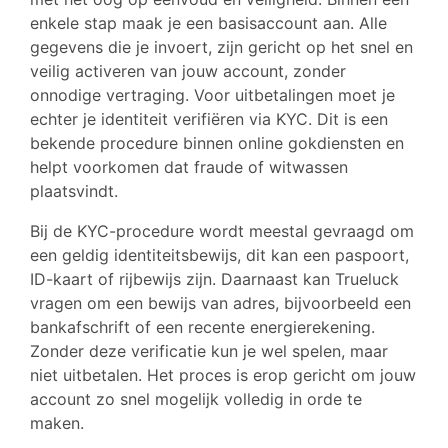
enkele stap maak je een basisaccount aan. Alle
gegevens die je invoert, zijn gericht op het snel en
veilig activeren van jouw account, zonder
onnodige vertraging. Voor uitbetalingen moet je
echter je identiteit verifiëren via KYC. Dit is een
bekende procedure binnen online gokdiensten en
helpt voorkomen dat fraude of witwassen
plaatsvindt.
Bij de KYC-procedure wordt meestal gevraagd om
een geldig identiteitsbewijs, dit kan een paspoort,
ID-kaart of rijbewijs zijn. Daarnaast kan Trueluck
vragen om een bewijs van adres, bijvoorbeeld een
bankafschrift of een recente energierekening.
Zonder deze verificatie kun je wel spelen, maar
niet uitbetalen. Het proces is erop gericht om jouw
account zo snel mogelijk volledig in orde te
maken.