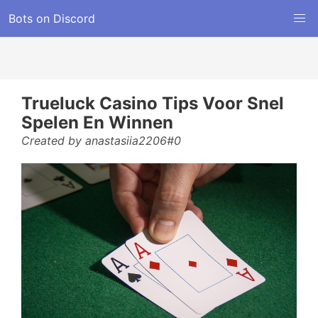
Bots on Discord
Trueluck Casino Tips Voor Snel
Spelen En Winnen
Created by anastasiia2206#0