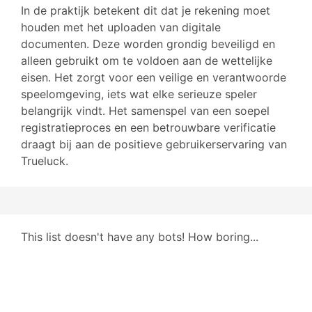
In de praktijk betekent dit dat je rekening moet
houden met het uploaden van digitale
documenten. Deze worden grondig beveiligd en
alleen gebruikt om te voldoen aan de wettelijke
eisen. Het zorgt voor een veilige en verantwoorde
speelomgeving, iets wat elke serieuze speler
belangrijk vindt. Het samenspel van een soepel
registratieproces en een betrouwbare verificatie
draagt bij aan de positieve gebruikerservaring van
Trueluck.
This list doesn't have any bots! How boring...