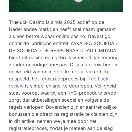
Trueluck Casino is sinds 2025 actief op de
Nederlandse markt en heeft snel naam gemaakt
als een betrouwbaar online casino. Gevestigd
onder de juridische entiteit YAKADEA SOCIEDAD
DE SOCIEDAD DE RESPONSABILIDAD LIMITADA,
biedt dit casino een gebruiksvriendelijke ervaring
zonder onnodige poespas. Of je nu nieuw bent in
de wereld van online gokken of al vaker hebt
gespeeld, het registratieproces bij
True Luck
review
is simpel en snel te doorlopen. Veiligheid
staat voorop, waarbij een KYC-procedure ervoor
zorgt dat uitbetalingen soepel en volgens de
regels verlopen. Bovendien zijn er aantrekkelijke
bonussen die direct na registratie te claimen zijn.
In dit artikel nemen we je mee door het
registratieproces, zodat je meteen aan de slag