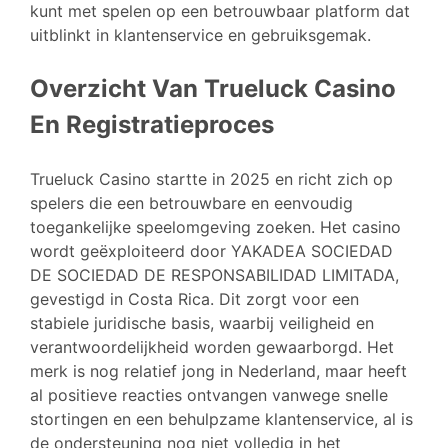
kunt met spelen op een betrouwbaar platform dat
uitblinkt in klantenservice en gebruiksgemak.
Overzicht Van Trueluck Casino
En Registratieproces
Trueluck Casino startte in 2025 en richt zich op
spelers die een betrouwbare en eenvoudig
toegankelijke speelomgeving zoeken. Het casino
wordt geëxploiteerd door YAKADEA SOCIEDAD
DE SOCIEDAD DE RESPONSABILIDAD LIMITADA,
gevestigd in Costa Rica. Dit zorgt voor een
stabiele juridische basis, waarbij veiligheid en
verantwoordelijkheid worden gewaarborgd. Het
merk is nog relatief jong in Nederland, maar heeft
al positieve reacties ontvangen vanwege snelle
stortingen en een behulpzame klantenservice, al is
de ondersteuning nog niet volledig in het