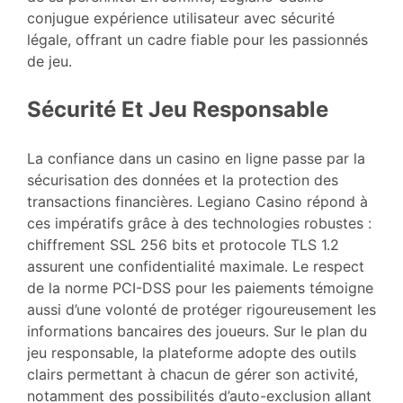
conjugue expérience utilisateur avec sécurité
légale, offrant un cadre fiable pour les passionnés
de jeu.
Sécurité Et Jeu Responsable
La confiance dans un casino en ligne passe par la
sécurisation des données et la protection des
transactions financières. Legiano Casino répond à
ces impératifs grâce à des technologies robustes :
chiffrement SSL 256 bits et protocole TLS 1.2
assurent une confidentialité maximale. Le respect
de la norme PCI-DSS pour les paiements témoigne
aussi d’une volonté de protéger rigoureusement les
informations bancaires des joueurs. Sur le plan du
jeu responsable, la plateforme adopte des outils
clairs permettant à chacun de gérer son activité,
notamment des possibilités d’auto-exclusion allant