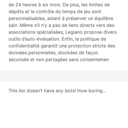
de 24 heures à six mois. De plus, les limites de
dépôts et le contrôle du temps de jeu sont
personnalisables, aidant à préserver un équilibre
sain. Même s’il n’y a pas de liens directs vers des
associations spécialisées, Legiano propose divers
outils d’auto-évaluation. Enfin, la politique de
confidentialité garantit une protection stricte des
données personnelles, stockées de façon
sécurisée et non partagées sans consentemen
This list doesn't have any bots! How boring...