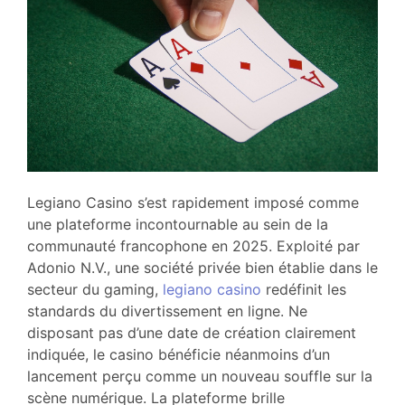
Legiano Casino s’est rapidement imposé comme
une plateforme incontournable au sein de la
communauté francophone en 2025. Exploité par
Adonio N.V., une société privée bien établie dans le
secteur du gaming,
legiano casino
redéfinit les
standards du divertissement en ligne. Ne
disposant pas d’une date de création clairement
indiquée, le casino bénéficie néanmoins d’un
lancement perçu comme un nouveau souffle sur la
scène numérique. La plateforme brille