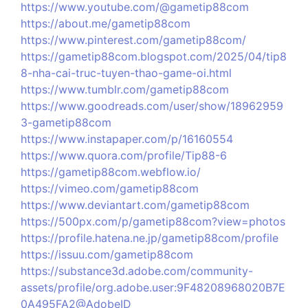
https://www.youtube.com/@gametip88com
https://about.me/gametip88com
https://www.pinterest.com/gametip88com/
https://gametip88com.blogspot.com/2025/04/tip8
8-nha-cai-truc-tuyen-thao-game-oi.html
https://www.tumblr.com/gametip88com
https://www.goodreads.com/user/show/18962959
3-gametip88com
https://www.instapaper.com/p/16160554
https://www.quora.com/profile/Tip88-6
https://gametip88com.webflow.io/
https://vimeo.com/gametip88com
https://www.deviantart.com/gametip88com
https://500px.com/p/gametip88com?view=photos
https://profile.hatena.ne.jp/gametip88com/profile
https://issuu.com/gametip88com
https://substance3d.adobe.com/community-
assets/profile/org.adobe.user:9F48208968020B7E
0A495FA2@AdobeID