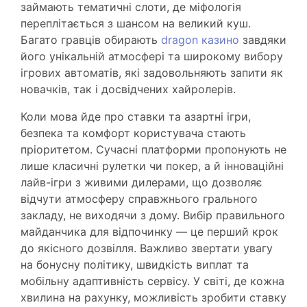
займають тематичні слоти, де міфологія
переплітається з шансом на великий куш.
Багато гравців обирають
dragon казино
завдяки
його унікальній атмосфері та широкому вибору
ігрових автоматів, які задовольняють запити як
новачків, так і досвідчених хайролерів.
Коли мова йде про ставки та азартні ігри,
безпека та комфорт користувача стають
пріоритетом. Сучасні платформи пропонують не
лише класичні рулетки чи покер, а й інноваційні
лайв-ігри з живими дилерами, що дозволяє
відчути атмосферу справжнього грального
закладу, не виходячи з дому. Вибір правильного
майданчика для відпочинку — це перший крок
до якісного дозвілля. Важливо звертати увагу
на бонусну політику, швидкість виплат та
мобільну адаптивність сервісу. У світі, де кожна
хвилина на рахунку, можливість зробити ставку