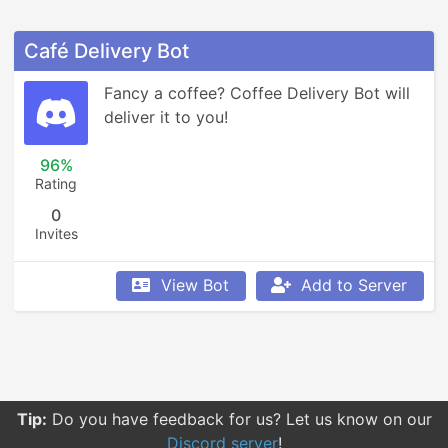
Café Delivery Bot
Fancy a coffee? Coffee Delivery Bot will 
deliver it to you!
96%
Rating
0
Invites
View Bot
Add to Server
Tip:
Do you have feedback for us? Let us know on our
Discord server
!