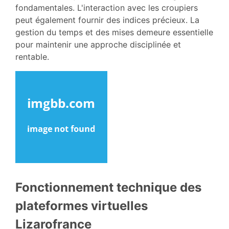
fondamentales. L'interaction avec les croupiers
peut également fournir des indices précieux. La
gestion du temps et des mises demeure essentielle
pour maintenir une approche disciplinée et
rentable.
Fonctionnement technique des
plateformes virtuelles
Lizarofrance