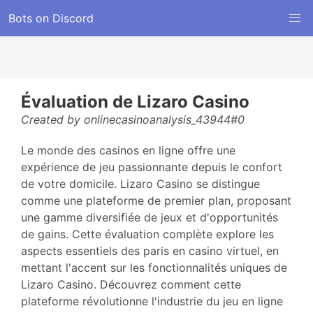
Bots on Discord
Évaluation de Lizaro Casino
Created by onlinecasinoanalysis_43944#0
Le monde des casinos en ligne offre une
expérience de jeu passionnante depuis le confort
de votre domicile. Lizaro Casino se distingue
comme une plateforme de premier plan, proposant
une gamme diversifiée de jeux et d'opportunités
de gains. Cette évaluation complète explore les
aspects essentiels des paris en casino virtuel, en
mettant l'accent sur les fonctionnalités uniques de
Lizaro Casino. Découvrez comment cette
plateforme révolutionne l'industrie du jeu en ligne