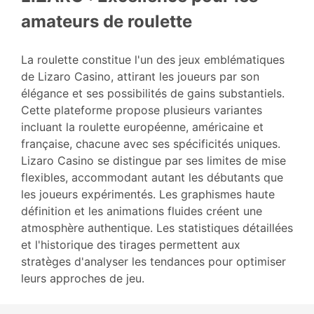
amateurs de roulette
La roulette constitue l'un des jeux emblématiques
de Lizaro Casino, attirant les joueurs par son
élégance et ses possibilités de gains substantiels.
Cette plateforme propose plusieurs variantes
incluant la roulette européenne, américaine et
française, chacune avec ses spécificités uniques.
Lizaro Casino se distingue par ses limites de mise
flexibles, accommodant autant les débutants que
les joueurs expérimentés. Les graphismes haute
définition et les animations fluides créent une
atmosphère authentique. Les statistiques détaillées
et l'historique des tirages permettent aux
stratèges d'analyser les tendances pour optimiser
leurs approches de jeu.