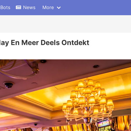
 Bots
News
More
lay En Meer Deels Ontdekt