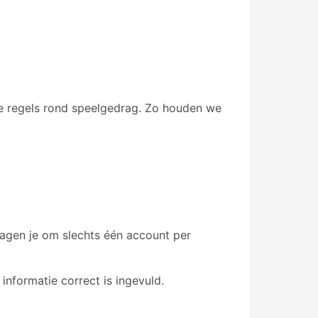
ke regels rond speelgedrag. Zo houden we
agen je om slechts één account per
informatie correct is ingevuld.