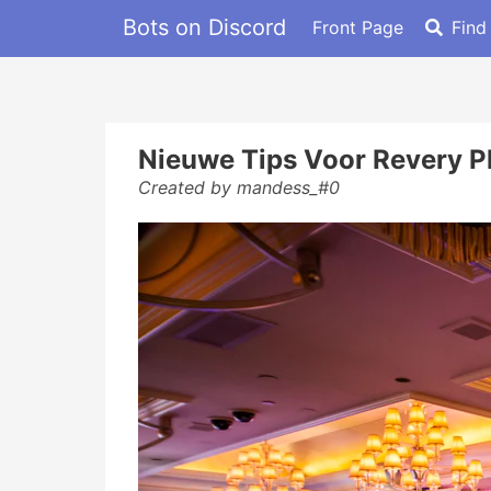
Bots on Discord
Front Page
Find
Nieuwe Tips Voor Revery P
Created by mandess_#0