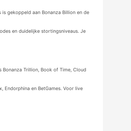
 is gekoppeld aan Bonanza Billion en de
des en duidelijke stortingsniveaus. Je
ls Bonanza Trillion, Book of Time, Cloud
x, Endorphina en BetGames. Voor live