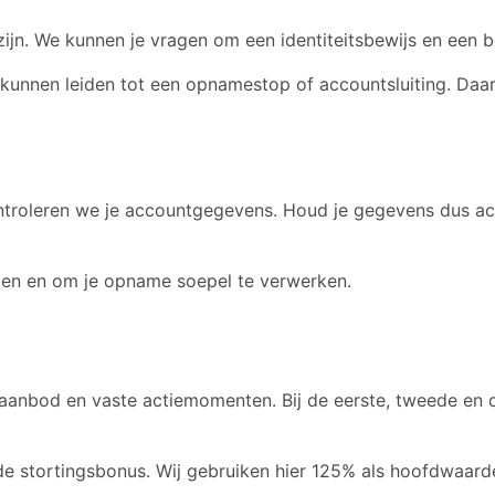
zijn. We kunnen je vragen om een identiteitsbewijs en een be
 kunnen leiden tot een opnamestop of accountsluiting. Daa
ntroleren we je accountgegevens. Houd je gegevens dus act
uden en om je opname soepel te verwerken.
anbod en vaste actiemomenten. Bij de eerste, tweede en d
ede stortingsbonus. Wij gebruiken hier 125% als hoofdwaard