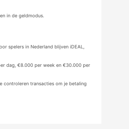
llen in de geldmodus.
or spelers in Nederland blijven iDEAL,
 per dag, €8.000 per week en €30.000 per
 controleren transacties om je betaling