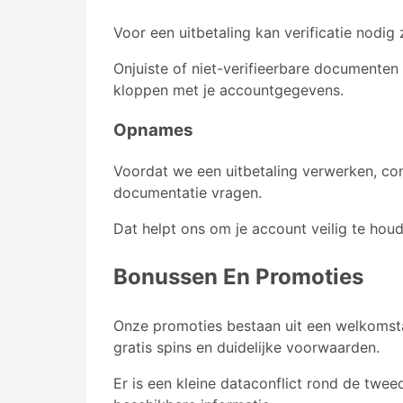
Voor een uitbetaling kan verificatie nodig 
Onjuiste of niet-verifieerbare documenten
kloppen met je accountgegevens.
Opnames
Voordat we een uitbetaling verwerken, co
documentatie vragen.
Dat helpt ons om je account veilig te ho
Bonussen En Promoties
Onze promoties bestaan uit een welkomsta
gratis spins en duidelijke voorwaarden.
Er is een kleine dataconflict rond de twe