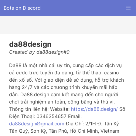
Bots on Discord
da88design
Created by da88design#0
Da88 là một nhà cái uy tín, cung cấp các dịch vụ
cá cược trực tuyến đa dạng, từ thể thao, casino
đến xổ số. Với giao diện dễ sử dụng, hỗ trợ khách
hàng 24/7 và các chương trình khuyến mãi hấp
dẫn. Da88.design cam kết mang đến cho người
chơi trải nghiệm an toàn, công bằng và thú vị.
Thông tin liên hệ: Website:
https://da88.design/
Số
Điện Thoại: 0346354657 Email:
da88design@gmail.com
Địa Chỉ: 2/1H Đ. Tân Kỳ
Tân Quý, Sơn Kỳ, Tân Phú, Hồ Chí Minh, Vietnam