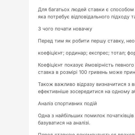
Для багатьох людей ставки є способом 
яка потребує відповідального підходу т
З чого почати новачку
Перед тим як робити першу ставку, не
коефіцієнт; ординар; експрес; тотал; фо
Коефіцієнт показує ймовірність певного
ставка в розмірі 100 гривень може при
Також важливо відразу визначитися з в
ефективніше зосередитися на одному а
Аналіз спортивних подій
Одна з найбільших помилок початківців
базуватися на аналізі.
Перед ставкою рекомендується врахов