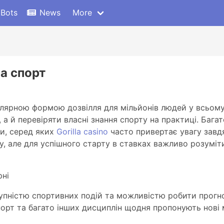
 Bots
News
More
на спорт
лярною формою дозвілля для мільйонів людей у всьому 
а й перевіряти власні знання спорту на практиці. Бага
ми, серед яких
Gorilla casino
часто привертає увагу завд
су, але для успішного старту в ставках важливо розуміт
рні
пністю спортивних подій та можливістю робити прогно
спорт та багато інших дисциплін щодня пропонують нові 