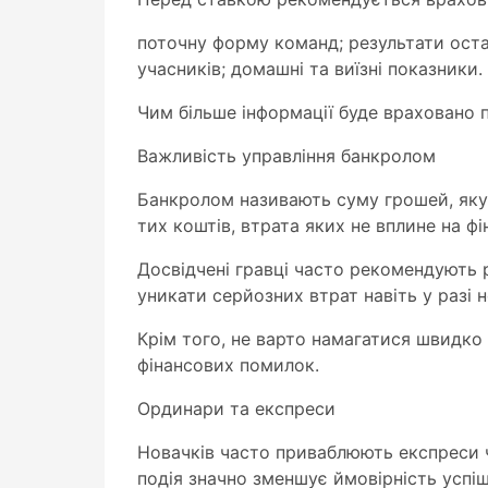
поточну форму команд; результати остан
учасників; домашні та виїзні показники.
Чим більше інформації буде враховано п
Важливість управління банкролом
Банкролом називають суму грошей, яку
тих коштів, втрата яких не вплине на ф
Досвідчені гравці часто рекомендують р
уникати серйозних втрат навіть у разі н
Крім того, не варто намагатися швидко 
фінансових помилок.
Ординари та експреси
Новачків часто приваблюють експреси 
подія значно зменшує ймовірність успіш