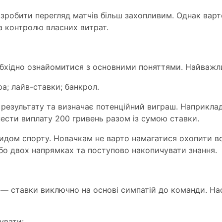
зробити перегляд матчів більш захопливим. Однак варт
а контролю власних витрат.
обхідно ознайомитися з основними поняттями. Найважл
ра; лайв-ставки; банкрол.
 результату та визначає потенційний виграш. Наприклад
нести виплату 200 гривень разом із сумою ставки.
идом спорту. Новачкам не варто намагатися охопити вс
бо двох напрямках та поступово накопичувати знання.
 — ставки виключно на основі симпатій до команди. На
увати: