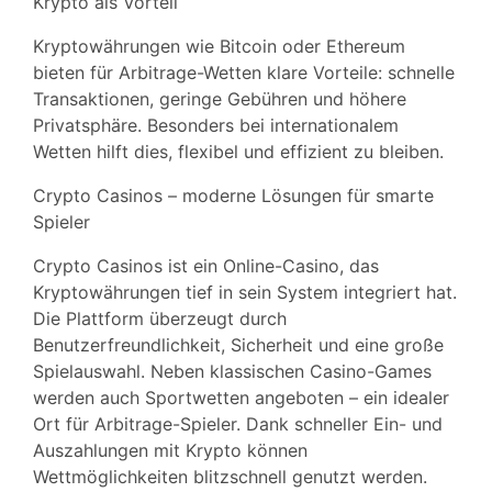
Krypto als Vorteil
Kryptowährungen wie Bitcoin oder Ethereum
bieten für Arbitrage-Wetten klare Vorteile: schnelle
Transaktionen, geringe Gebühren und höhere
Privatsphäre. Besonders bei internationalem
Wetten hilft dies, flexibel und effizient zu bleiben.
Crypto Casinos – moderne Lösungen für smarte
Spieler
Crypto Casinos ist ein Online-Casino, das
Kryptowährungen tief in sein System integriert hat.
Die Plattform überzeugt durch
Benutzerfreundlichkeit, Sicherheit und eine große
Spielauswahl. Neben klassischen Casino-Games
werden auch Sportwetten angeboten – ein idealer
Ort für Arbitrage-Spieler. Dank schneller Ein- und
Auszahlungen mit Krypto können
Wettmöglichkeiten blitzschnell genutzt werden.