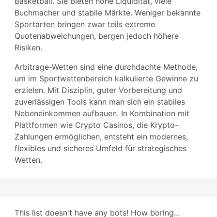
Basketball. Sie bieten hohe Liquidität, viele
Buchmacher und stabile Märkte. Weniger bekannte
Sportarten bringen zwar teils extreme
Quotenabweichungen, bergen jedoch höhere
Risiken.
Arbitrage-Wetten sind eine durchdachte Methode,
um im Sportwettenbereich kalkulierte Gewinne zu
erzielen. Mit Disziplin, guter Vorbereitung und
zuverlässigen Tools kann man sich ein stabiles
Nebeneinkommen aufbauen. In Kombination mit
Plattformen wie Crypto Casinos, die Krypto-
Zahlungen ermöglichen, entsteht ein modernes,
flexibles und sicheres Umfeld für strategisches
Wetten.
This list doesn't have any bots! How boring...