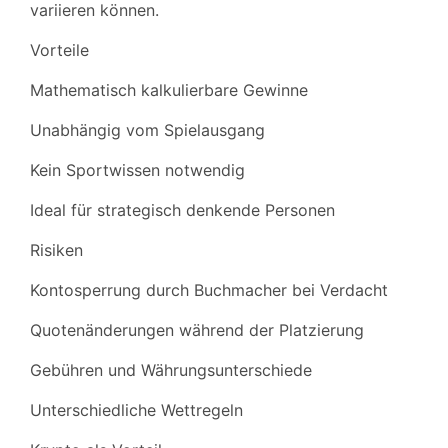
variieren können.
Vorteile
Mathematisch kalkulierbare Gewinne
Unabhängig vom Spielausgang
Kein Sportwissen notwendig
Ideal für strategisch denkende Personen
Risiken
Kontosperrung durch Buchmacher bei Verdacht
Quotenänderungen während der Platzierung
Gebühren und Währungsunterschiede
Unterschiedliche Wettregeln