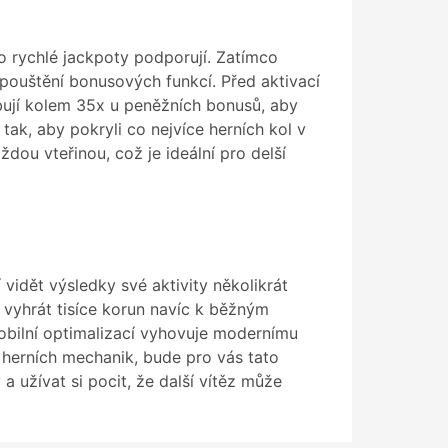
yto rychlé jackpoty podporují. Zatímco
spouštění bonusových funkcí. Před aktivací
bují kolem 35x u peněžních bonusů, aby
tak, aby pokryli co nejvíce herních kol v
ou vteřinou, což je ideální pro delší
 vidět výsledky své aktivity několikrát
vyhrát tisíce korun navíc k běžným
bilní optimalizací vyhovuje modernímu
 herních mechanik, bude pro vás tato
 užívat si pocit, že další vítěz může