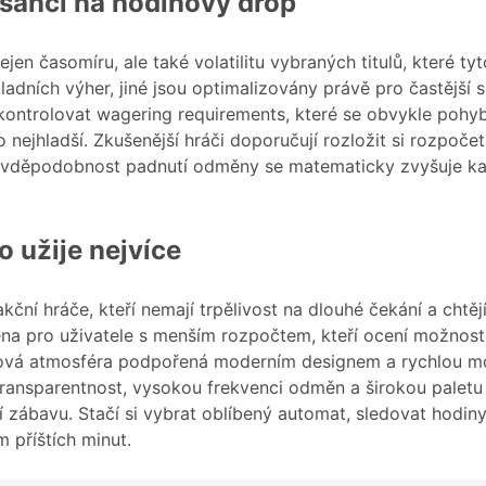
 šancí na hodinový drop
ejen časomíru, ale také volatilitu vybraných titulů, které t
ladních výher, jiné jsou optimalizovány právě pro častější 
kontrolovat wagering requirements, které se obvykle pohy
nejhladší. Zkušenější hráči doporučují rozložit si rozpočet 
ravděpodobnost padnutí odměny se matematicky zvyšuje každ
o užije nejvíce
ční hráče, kteří nemají trpělivost na dlouhé čekání a chtějí
a pro uživatele s menším rozpočtem, kteří ocení možnost 
ová atmosféra podpořená moderním designem a rychlou mo
 transparentnost, vysokou frekvenci odměn a širokou paletu
ábavu. Stačí si vybrat oblíbený automat, sledovat hodiny a
 příštích minut.