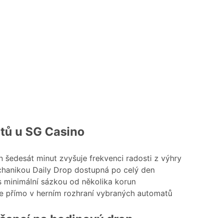
otů u SG Casino
 šedesát minut zvyšuje frekvenci radosti z výhry
chanikou Daily Drop dostupná po celý den
s minimální sázkou od několika korun
se přímo v herním rozhraní vybraných automatů