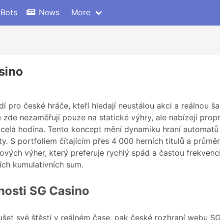
 Bots
News
More
sino
 pro české hráče, kteří hledají neustálou akci a reálnou š
e zde nezaměřují pouze na statické výhry, ale nabízejí pr
í celá hodina. Tento koncept mění dynamiku hraní automatů
aty. S portfoliem čítajícím přes 4 000 herních titulů a pr
vých výher, který preferuje rychlý spád a častou frekven
ích kumulativních sum.
nosti SG Casino
ušet své štěstí v reálném čase, pak české rozhraní webu 