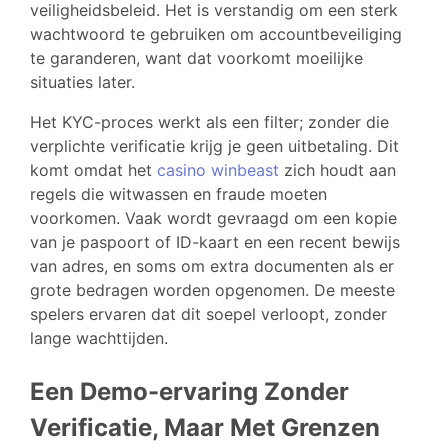
veiligheidsbeleid. Het is verstandig om een sterk
wachtwoord te gebruiken om accountbeveiliging
te garanderen, want dat voorkomt moeilijke
situaties later.
Het KYC-proces werkt als een filter; zonder die
verplichte verificatie krijg je geen uitbetaling. Dit
komt omdat het
casino winbeast
zich houdt aan
regels die witwassen en fraude moeten
voorkomen. Vaak wordt gevraagd om een kopie
van je paspoort of ID-kaart en een recent bewijs
van adres, en soms om extra documenten als er
grote bedragen worden opgenomen. De meeste
spelers ervaren dat dit soepel verloopt, zonder
lange wachttijden.
Een Demo-ervaring Zonder
Verificatie, Maar Met Grenzen