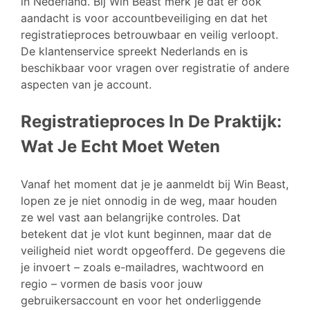
in Nederland. Bij Win Beast merk je dat er ook
aandacht is voor accountbeveiliging en dat het
registratieproces betrouwbaar en veilig verloopt.
De klantenservice spreekt Nederlands en is
beschikbaar voor vragen over registratie of andere
aspecten van je account.
Registratieproces In De Praktijk:
Wat Je Echt Moet Weten
Vanaf het moment dat je je aanmeldt bij Win Beast,
lopen ze je niet onnodig in de weg, maar houden
ze wel vast aan belangrijke controles. Dat
betekent dat je vlot kunt beginnen, maar dat de
veiligheid niet wordt opgeofferd. De gegevens die
je invoert – zoals e-mailadres, wachtwoord en
regio – vormen de basis voor jouw
gebruikersaccount en voor het onderliggende