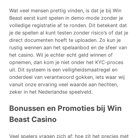
Wat veel mensen prettig vinden, is dat je bij Win
Beast eerst kunt spelen in demo-mode zonder je
volledige registratie af te ronden. Dit betekent dat
je de spellen al kunt testen zonder risico’s of dat je
direct documenten hoeft te uploaden. Zo kun je
rustig wennen aan het spelaanbod en de sfeer van
het casino. Wil je echter echt geld winnen of
opnemen, dan kom je niet onder het KYC-proces
uit. Dit systeem is een veiligheidsmaatregel en
onderdeel van verantwoord gokken, iets waar wij
vanuit onze ervaring veel waarde aan hechten,
zeker in het Nederlandse speelveld.
Bonussen en Promoties bij Win
Beast Casino
Veel spelers vragen zich af: hoe zit het precies met