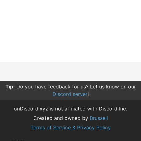
Tip:
Do you have feedback for us? Let us know on our
Discord server
!
onDiscord.xyz is not affiliated with Discord Inc.
Created and owned by
Brussell
Terms of Service & Privacy Policy