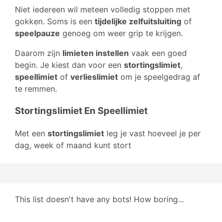
Niet iedereen wil meteen volledig stoppen met
gokken. Soms is een
tijdelijke zelfuitsluiting
of
speelpauze
genoeg om weer grip te krijgen.
Daarom zijn
limieten instellen
vaak een goed
begin. Je kiest dan voor een
stortingslimiet
,
speellimiet
of
verlieslimiet
om je speelgedrag af
te remmen.
Stortingslimiet En Speellimiet
Met een
stortingslimiet
leg je vast hoeveel je per
dag, week of maand kunt stort
This list doesn't have any bots! How boring...