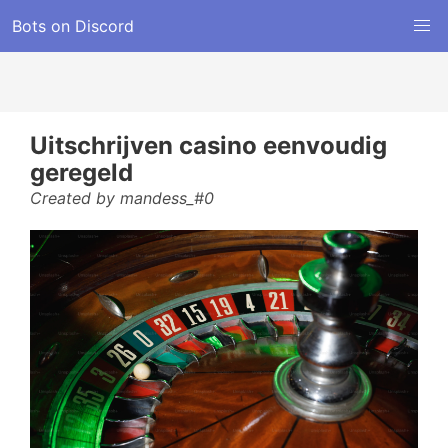
Bots on Discord
Uitschrijven casino eenvoudig
geregeld
Created by mandess_#0