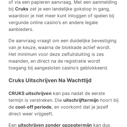
of via een papieren aanvraag. Met een aanmelding
bij
Cruks
zet je een landelijke gokstop in gang,
waardoor je niet meer kunt inloggen of spelen bij
vergunde online casino’s en andere legale
aanbieders.
De aanvraag vraagt om een duidelijke bevestiging
van je keuze, waarna de blokkade actief wordt.
Het minimum voor deze zelfuitsluiting is zes
maanden, en direct na de registratie wordt
toegang bij aangesloten casino’s geblokkeerd.
Cruks Uitschrijven Na Wachttijd
CRUKS uitschrijven
kan pas nadat de eerste
termijn is verstreken. Die
uitschrijftermijn
hoort bij
de
cool-off periode
, en voorkomt dat je jezelf
direct weer vrijgeeft.
Een
uitschrijven zonder opzegtermijn
kan dus