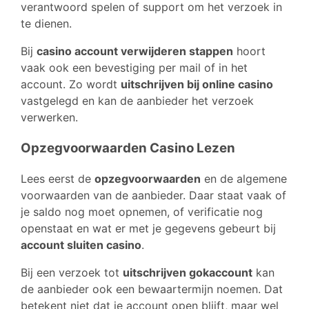
verantwoord spelen of support om het verzoek in
te dienen.
Bij
casino account verwijderen stappen
hoort
vaak ook een bevestiging per mail of in het
account. Zo wordt
uitschrijven bij online casino
vastgelegd en kan de aanbieder het verzoek
verwerken.
Opzegvoorwaarden Casino Lezen
Lees eerst de
opzegvoorwaarden
en de algemene
voorwaarden van de aanbieder. Daar staat vaak of
je saldo nog moet opnemen, of verificatie nog
openstaat en wat er met je gegevens gebeurt bij
account sluiten casino
.
Bij een verzoek tot
uitschrijven gokaccount
kan
de aanbieder ook een bewaartermijn noemen. Dat
betekent niet dat je account open blijft, maar wel