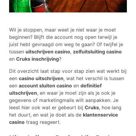
Wil je stoppen, maar weet je niet waar je moet
beginnen? Blijft die account nog open terwijl je
juist hebt gevraagd om weg te gaan? Of twijfel je
tussen
uitschrijven casino
,
zelfuitsluiting casino
en
Cruks inschrijving
?
Dit overzicht laat stap voor stap zien wat werkt bij
een
casino uitschrijven
, wat het verschil is tussen
een
account sluiten casino
en
definitief
uitschrijven
, en waar je moet zijn als je ook je
gegevens of marketingmails wilt aanpakken. Je
leest hier ook wat er gebeurt bij
Cruks
, hoe lang
het duurt, en wat je doet als de
klantenservice
casino
traag reageert.