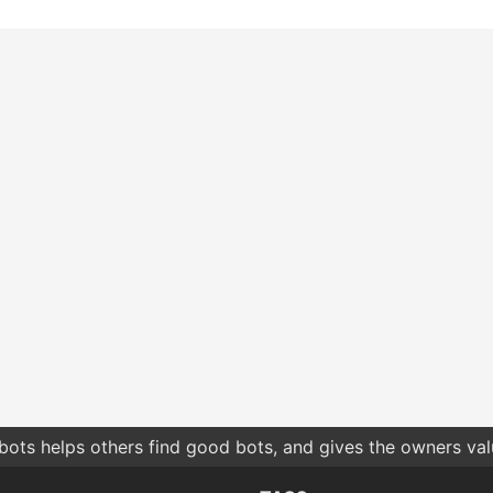
bots helps others find good bots, and gives the owners va