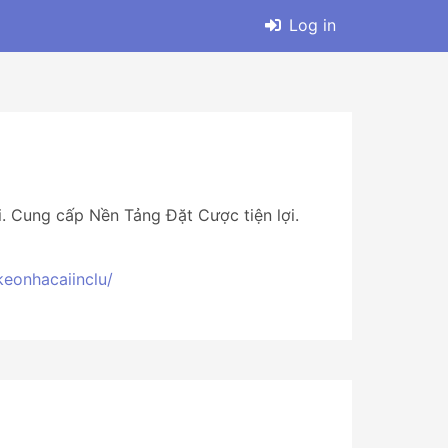
Log in
 Cung cấp Nền Tảng Đặt Cược tiện lợi.
keonhacaiinclu/