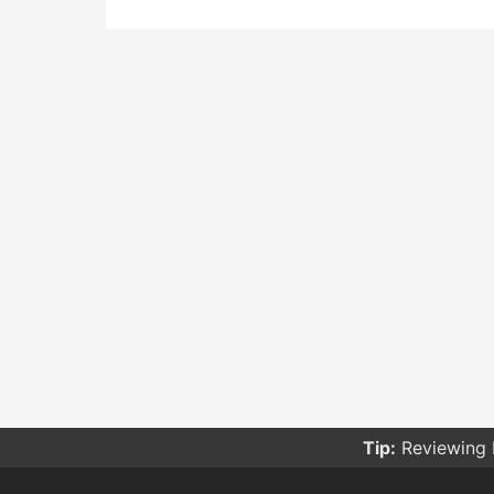
Tip:
Reviewing 