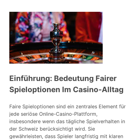
Einführung: Bedeutung Fairer
Spieloptionen Im Casino-Alltag
Faire Spieloptionen sind ein zentrales Element für
jede seriöse Online-Casino-Plattform,
insbesondere wenn das tägliche Spielverhalten in
der Schweiz berücksichtigt wird. Sie
gewährleisten, dass Spieler langfristig mit klaren