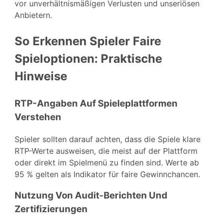
vor unverhältnismäßigen Verlusten und unseriösen
Anbietern.
So Erkennen Spieler Faire
Spieloptionen: Praktische
Hinweise
RTP-Angaben Auf Spieleplattformen
Verstehen
Spieler sollten darauf achten, dass die Spiele klare
RTP-Werte ausweisen, die meist auf der Plattform
oder direkt im Spielmenü zu finden sind. Werte ab
95 % gelten als Indikator für faire Gewinnchancen.
Nutzung Von Audit-Berichten Und
Zertifizierungen