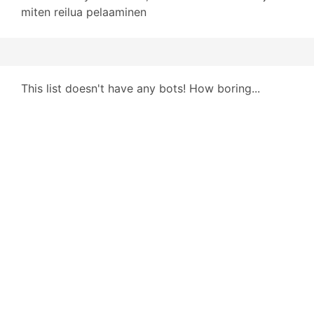
miten reilua pelaaminen
This list doesn't have any bots! How boring...