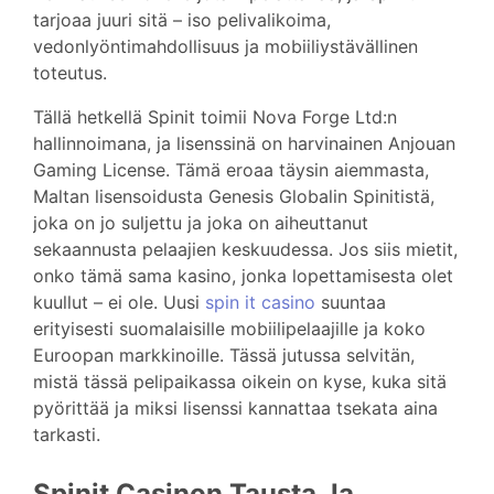
tarjoaa juuri sitä – iso pelivalikoima,
vedonlyöntimahdollisuus ja mobiiliystävällinen
toteutus.
Tällä hetkellä Spinit toimii Nova Forge Ltd:n
hallinnoimana, ja lisenssinä on harvinainen Anjouan
Gaming License. Tämä eroaa täysin aiemmasta,
Maltan lisensoidusta Genesis Globalin Spinitistä,
joka on jo suljettu ja joka on aiheuttanut
sekaannusta pelaajien keskuudessa. Jos siis mietit,
onko tämä sama kasino, jonka lopettamisesta olet
kuullut – ei ole. Uusi
spin it casino
suuntaa
erityisesti suomalaisille mobiilipelaajille ja koko
Euroopan markkinoille. Tässä jutussa selvitän,
mistä tässä pelipaikassa oikein on kyse, kuka sitä
pyörittää ja miksi lisenssi kannattaa tsekata aina
tarkasti.
Spinit Casinon Tausta Ja