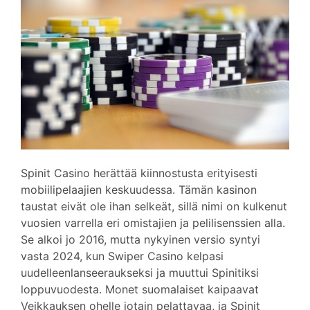
Spinit Casino herättää kiinnostusta erityisesti
mobiilipelaajien keskuudessa. Tämän kasinon
taustat eivät ole ihan selkeät, sillä nimi on kulkenut
vuosien varrella eri omistajien ja pelilisenssien alla.
Se alkoi jo 2016, mutta nykyinen versio syntyi
vasta 2024, kun Swiper Casino kelpasi
uudelleenlanseeraukseksi ja muuttui Spinitiksi
loppuvuodesta. Monet suomalaiset kaipaavat
Veikkauksen ohelle jotain pelattavaa, ja Spinit