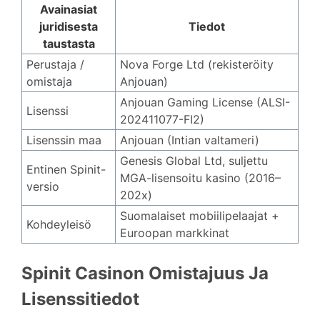
Avainasiat
juridisesta
Tiedot
taustasta
Perustaja /
Nova Forge Ltd (rekisteröity
omistaja
Anjouan)
Anjouan Gaming License (ALSI-
Lisenssi
202411077-FI2)
Lisenssin maa
Anjouan (Intian valtameri)
Genesis Global Ltd, suljettu
Entinen Spinit-
MGA-lisensoitu kasino (2016–
versio
202x)
Suomalaiset mobiilipelaajat +
Kohdeyleisö
Euroopan markkinat
Spinit Casinon Omistajuus Ja
Lisenssitiedot