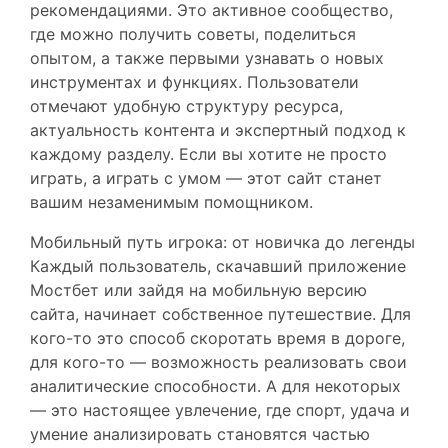
рекомендациями. Это активное сообщество,
где можно получить советы, поделиться
опытом, а также первыми узнавать о новых
инструментах и функциях. Пользователи
отмечают удобную структуру ресурса,
актуальность контента и экспертный подход к
каждому разделу. Если вы хотите не просто
играть, а играть с умом — этот сайт станет
вашим незаменимым помощником.
Мобильный путь игрока: от новичка до легенды
Каждый пользователь, скачавший приложение
Мостбет или зайдя на мобильную версию
сайта, начинает собственное путешествие. Для
кого-то это способ скоротать время в дороге,
для кого-то — возможность реализовать свои
аналитические способности. А для некоторых
— это настоящее увлечение, где спорт, удача и
умение анализировать становятся частью