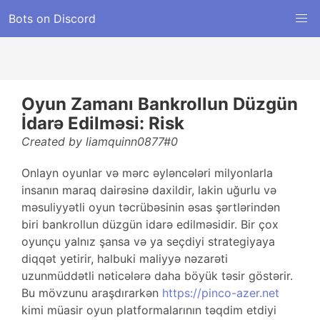
Bots on Discord
Oyun Zamanı Bankrollun Düzgün
İdarə Edilməsi: Risk
Created by liamquinn0877#0
Onlayn oyunlar və mərc əyləncələri milyonlarla
insanın maraq dairəsinə daxildir, lakin uğurlu və
məsuliyyətli oyun təcrübəsinin əsas şərtlərindən
biri bankrollun düzgün idarə edilməsidir. Bir çox
oyunçu yalnız şansa və ya seçdiyi strategiyaya
diqqət yetirir, halbuki maliyyə nəzarəti
uzunmüddətli nəticələrə daha böyük təsir göstərir.
Bu mövzunu araşdırarkən
https://pinco-azer.net
kimi müasir oyun platformalarının təqdim etdiyi