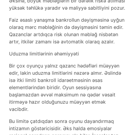
Əksinə, böyük məbləğlərin bir dəfəlik riskə atılması
yüksək təhlükə yaradır və maliyyə sabitliyini pozur.
Faiz əsaslı yanaşma bankrollun dəyişməsinə uyğun
olaraq mərc məbləğinin də dəyişməsini təmin edir.
Qazanclar artdıqca risk olunan məbləğ nisbətən
artır, itkilər zamanı isə avtomatik olaraq azalır.
Uduzma limitlərinin əhəmiyyəti
Bir çox oyunçu yalnız qazanc hədəfləri müəyyən
edir, lakin uduzma limitlərini nəzərə almır. Əslində
isə itki limiti bankroll idarəetməsinin əsas
elementlərindən biridir. Oyun sessiyasına
başlamazdan əvvəl maksimum nə qədər vəsait
itirməyə hazır olduğunuzu müəyyən etmək
vacibdir.
Bu limitə çatdıqdan sonra oyunu dayandırmaq
intizamın göstəricisidir. Əks halda emosiyalar