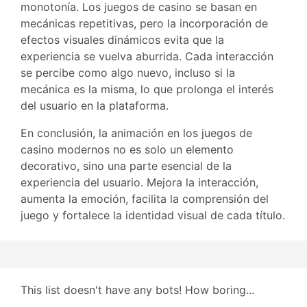
monotonía. Los juegos de casino se basan en
mecánicas repetitivas, pero la incorporación de
efectos visuales dinámicos evita que la
experiencia se vuelva aburrida. Cada interacción
se percibe como algo nuevo, incluso si la
mecánica es la misma, lo que prolonga el interés
del usuario en la plataforma.
En conclusión, la animación en los juegos de
casino modernos no es solo un elemento
decorativo, sino una parte esencial de la
experiencia del usuario. Mejora la interacción,
aumenta la emoción, facilita la comprensión del
juego y fortalece la identidad visual de cada título.
This list doesn't have any bots! How boring...