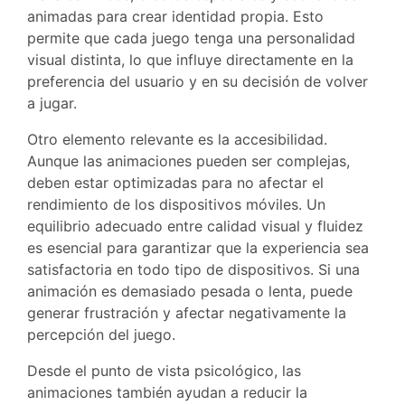
animadas para crear identidad propia. Esto
permite que cada juego tenga una personalidad
visual distinta, lo que influye directamente en la
preferencia del usuario y en su decisión de volver
a jugar.
Otro elemento relevante es la accesibilidad.
Aunque las animaciones pueden ser complejas,
deben estar optimizadas para no afectar el
rendimiento de los dispositivos móviles. Un
equilibrio adecuado entre calidad visual y fluidez
es esencial para garantizar que la experiencia sea
satisfactoria en todo tipo de dispositivos. Si una
animación es demasiado pesada o lenta, puede
generar frustración y afectar negativamente la
percepción del juego.
Desde el punto de vista psicológico, las
animaciones también ayudan a reducir la