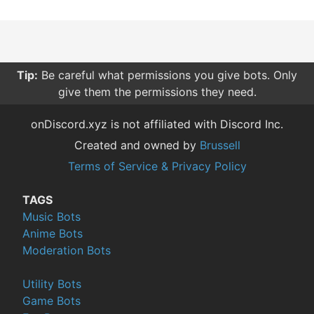
Tip:
Be careful what permissions you give bots. Only
give them the permissions they need.
onDiscord.xyz is not affiliated with Discord Inc.
Created and owned by
Brussell
Terms of Service & Privacy Policy
TAGS
Music Bots
Anime Bots
Moderation Bots
Utility Bots
Game Bots