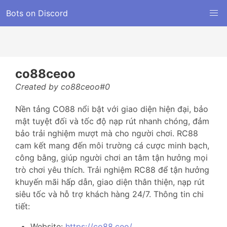
Bots on Discord
co88ceoo
Created by co88ceoo#0
Nền tảng CO88 nổi bật với giao diện hiện đại, bảo
mật tuyệt đối và tốc độ nạp rút nhanh chóng, đảm
bảo trải nghiệm mượt mà cho người chơi. RC88
cam kết mang đến môi trường cá cược minh bạch,
công bằng, giúp người chơi an tâm tận hưởng mọi
trò chơi yêu thích. Trải nghiệm RC88 để tận hưởng
khuyến mãi hấp dẫn, giao diện thân thiện, nạp rút
siêu tốc và hỗ trợ khách hàng 24/7. Thông tin chi
tiết:
Website:
https://co88.ceo/