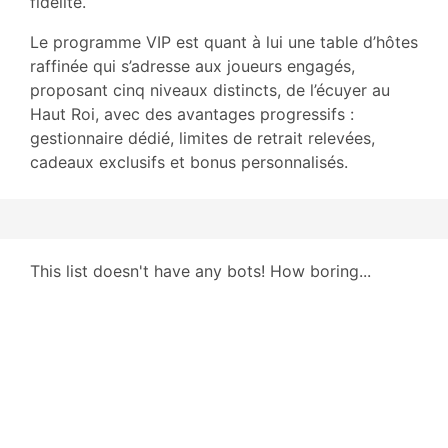
fidélité.
Le programme VIP est quant à lui une table d’hôtes
raffinée qui s’adresse aux joueurs engagés,
proposant cinq niveaux distincts, de l’écuyer au
Haut Roi, avec des avantages progressifs :
gestionnaire dédié, limites de retrait relevées,
cadeaux exclusifs et bonus personnalisés.
This list doesn't have any bots! How boring...