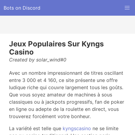
Bots on Discord
Jeux Populaires Sur Kyngs
Casino
Created by solar_wind#0
Avec un nombre impressionnant de titres oscillant
entre 3 000 et 4 160, ce site présente une offre
ludique riche qui couvre largement tous les goûts.
Que vous soyez amateur de machines à sous
classiques ou à jackpots progressifs, fan de poker
en ligne ou adepte de la roulette en direct, vous
trouverez forcément votre bonheur.
La variété est telle que
kyngscasino
ne se limite