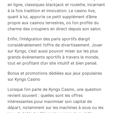
en ligne, classiques blackjack et roulette, incarnant
à la fois tradition et innovation. Le casino live,
quant à lui, apporte ce petit supplément d’âme
propre aux casinos terrestres, où l’on profite du
charme des croupiers en direct depuis son salon.
Enfin, l’intégration des paris sportifs élargit
considérablement l’offre de divertissement. Jouer
sur Kyngs, c’est aussi pouvoir miser sur les plus
grands événements sportifs à travers le monde,
tout en profitant d’un site intuitif et bien pensé.
Bonus et promotions dédiées aux jeux populaires
sur Kyngs Casino
Lorsque l’on parle de Kyngs Casino, une question
revient souvent : quelles sont les offres
intéressantes pour maximiser son capital de
départ, notamment sur les machines à sous ou les