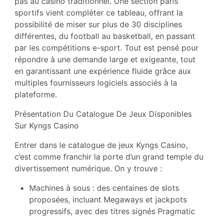
pas au casino traditionnel. Une section paris
sportifs vient compléter ce tableau, offrant la
possibilité de miser sur plus de 30 disciplines
différentes, du football au basketball, en passant
par les compétitions e-sport. Tout est pensé pour
répondre à une demande large et exigeante, tout
en garantissant une expérience fluide grâce aux
multiples fournisseurs logiciels associés à la
plateforme.
Présentation Du Catalogue De Jeux Disponibles
Sur Kyngs Casino
Entrer dans le catalogue de jeux Kyngs Casino,
c’est comme franchir la porte d’un grand temple du
divertissement numérique. On y trouve :
Machines à sous : des centaines de slots
proposées, incluant Megaways et jackpots
progressifs, avec des titres signés Pragmatic