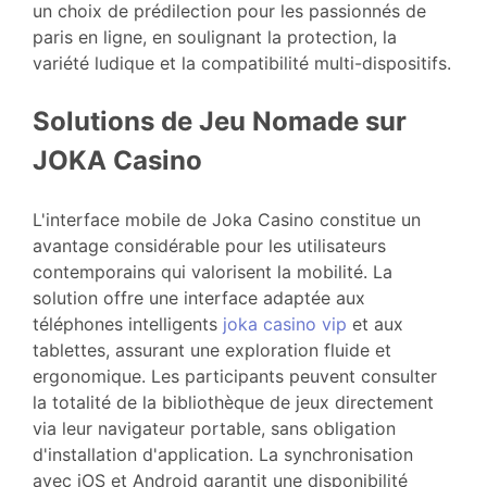
un choix de prédilection pour les passionnés de
paris en ligne, en soulignant la protection, la
variété ludique et la compatibilité multi-dispositifs.
Solutions de Jeu Nomade sur
JOKA Casino
L'interface mobile de Joka Casino constitue un
avantage considérable pour les utilisateurs
contemporains qui valorisent la mobilité. La
solution offre une interface adaptée aux
téléphones intelligents
joka casino vip
et aux
tablettes, assurant une exploration fluide et
ergonomique. Les participants peuvent consulter
la totalité de la bibliothèque de jeux directement
via leur navigateur portable, sans obligation
d'installation d'application. La synchronisation
avec iOS et Android garantit une disponibilité