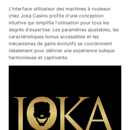
L'interface utilisateur des machines à rouleaux
chez Joka Casino profite d'une conception
intuitive qui simplifie l'utilisation pour tous les
degrés d'expertise. Les paramètres ajustables, les
caractéristiques bonus accessibles et les
mécanismes de gains évolutifs se coordonnent
idéalement pour délivrer une expérience ludique
harmonieuse et captivante.