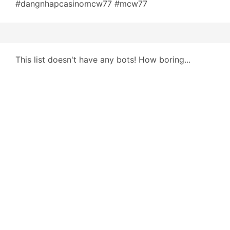
#dangnhapcasinomcw77 #mcw77
This list doesn't have any bots! How boring...