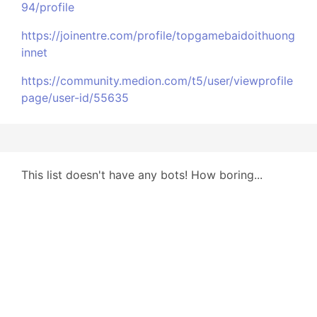
94/profile
https://joinentre.com/profile/topgamebaidoithuong
innet
https://community.medion.com/t5/user/viewprofile
page/user-id/55635
This list doesn't have any bots! How boring...