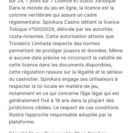
sur 24, 7 jours sur 7 Licence Et Statut Juridique
Dans le monde du jeu en ligne, la licence est la
colonne vertébrale qui assure un cadre
réglementaire. SpinAura Casino détient la licence
Tobique n°0000029, délivrée par les autorités
costa-riciennes. Cette autorisation atteste que
Tronabriz Limitada respecte des normes
permettant de protéger joueurs et données. Même
si aucune date précise ne circonscrit la validité de
cette licence dans les documents disponibles,
cette régulation rassure sur la légalité et le sérieux
du casinotier. SpinAura engage ses utilisateurs à
respecter la loi locale en matière de jeu,
notamment en ce qui concerne l’âge légal qui est
généralement fixé à 18 ans dans la plupart des
juridictions ciblées. Le respect de ces conditions
illustre l’approche responsable adoptée par la
plateforme.