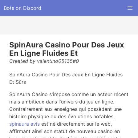
Bots on Discord
SpinAura Casino Pour Des Jeux
En Ligne Fluides Et
Created by valentino05135#0
SpinAura Casino Pour Des Jeux En Ligne Fluides
Et Sûrs
SpinAura Casino s'impose comme un acteur récent
mais ambitieux dans l'univers du jeu en ligne.
Contrairement aux enseignes qui possèdent une
histoire physique ou des évolutions notables,
spinaura avis
est né directement sur le web,
affirmant ainsi son statut de nouveau casino en