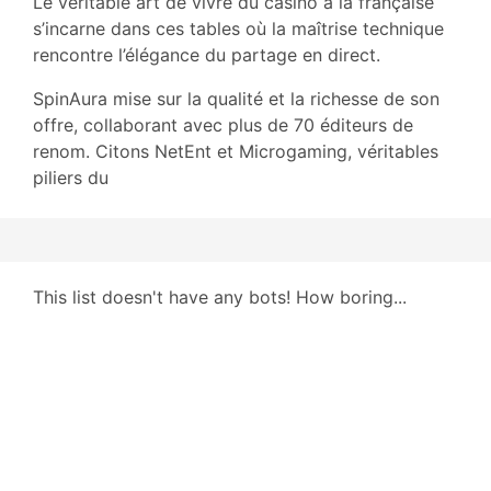
Le véritable art de vivre du casino à la française
s’incarne dans ces tables où la maîtrise technique
rencontre l’élégance du partage en direct.
SpinAura mise sur la qualité et la richesse de son
offre, collaborant avec plus de 70 éditeurs de
renom. Citons NetEnt et Microgaming, véritables
piliers du
This list doesn't have any bots! How boring...