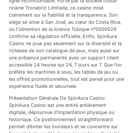
ligne incontournable. Porté par la société costa-
ricaine Tronabriz Limitada, ce casino mise
clairement sur la fiabilité et la transparence. Son
siège se situe à San José, au cœur du Costa Rica,
où l'obtention de la licence Tobique n°0000029
confirme sa régulation officielle. Enfin, SpinAura
Casino ne joue pas seulement sur la diversité et la
richesse de son catalogue de jeux, mais aussi sur
une présence permanente avec un support client
accessible 24 heures sur 24, 7 jours sur 7. Que l’on
préfère les machines à sous, les tables de jeu ou
les offres promotionnelles, tout est pensé pour une
expérience fluide et sécurisée.
Présentation Générale De SpinAura Casino
SpinAura Casino est une entité entièrement
digitale, dépourvue d’implantation physique ou
historique. Ce positionnement straightforward
permet d’éviter les lourdeurs et se concentre sur