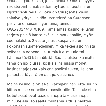
selkeästi pikakasino, jossa pelikokemus ei hyydy
rekisteröintilomakkeiden täyttöön. Taustalla on
Njord Ventures B.V., joka on Curaçaolta käsin
toimiva yritys. Heidän lisenssinsä on Curaçaon
peliviranomaisen myöntämä, tunnus
OGL/2024/481/0169. Tämä antaa kasinolle luvan
tarjota pelejä kansainvälisille markkinoille, myös
suomalaisille. Sivusto ja asiakaspalvelu on
kokonaan suomenkielinen, mikä tekee asioinnista
selkeää ja nopeaa – ei turhia kielimuuria tai
hämmentäviä käännöksiä. Suomalaisten kannalta
tämä on iso plussa, koska siinä missä monet
kasinot tarjoavat vain englanniksi tukea, Jellona
panostaa täysillä omaan palveluunsa.
Maine kasinolla on sikäli kaksijakoinen, että suurin
kiitos menee nopeille rahansiirroille. Talletukset ja
kotiutukset ovat pääosin nopeita – usein jopa
minuuteissa. Toisaalta muutama juttu aiheuttaa