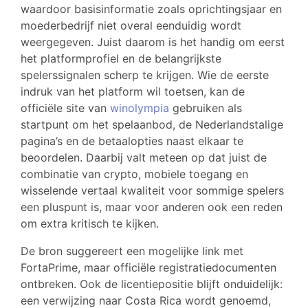
waardoor basisinformatie zoals oprichtingsjaar en
moederbedrijf niet overal eenduidig wordt
weergegeven. Juist daarom is het handig om eerst
het platformprofiel en de belangrijkste
spelerssignalen scherp te krijgen. Wie de eerste
indruk van het platform wil toetsen, kan de
officiële site van
winolympia
gebruiken als
startpunt om het spelaanbod, de Nederlandstalige
pagina’s en de betaalopties naast elkaar te
beoordelen. Daarbij valt meteen op dat juist de
combinatie van crypto, mobiele toegang en
wisselende vertaal kwaliteit voor sommige spelers
een pluspunt is, maar voor anderen ook een reden
om extra kritisch te kijken.
De bron suggereert een mogelijke link met
FortaPrime, maar officiële registratiedocumenten
ontbreken. Ook de licentiepositie blijft onduidelijk:
een verwijzing naar Costa Rica wordt genoemd,