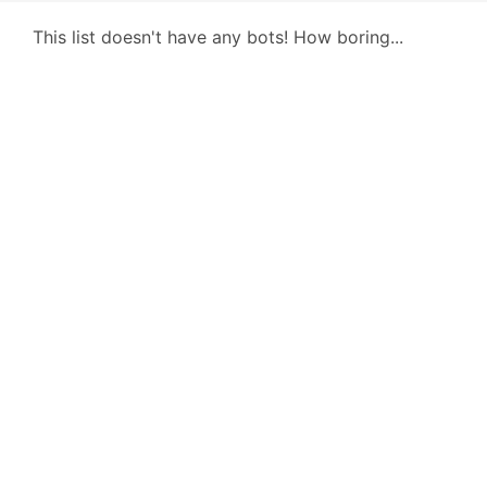
This list doesn't have any bots! How boring...