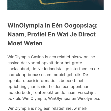
WinOlympia In Eén Oogopslag:
Naam, Profiel En Wat Je Direct
Moet Weten
WinOlympia Casino is een relatief nieuw online
casino dat vooral opvalt door het grote
spelaanbod, de Nederlandstalige interface en de
nadruk op bonussen en mobiel gebruik. De
openbare basisinformatie is beperkt: het
oprichtingsjaar is niet helder, een openbaar
moederbedrijf ontbreekt en de naam verschijnt
ook als Win Olympia, WinOlympia en Winolympia.
WinOlympia is nog een relatief nieuw merk,