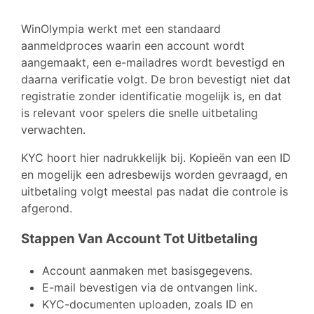
WinOlympia werkt met een standaard
aanmeldproces waarin een account wordt
aangemaakt, een e-mailadres wordt bevestigd en
daarna verificatie volgt. De bron bevestigt niet dat
registratie zonder identificatie mogelijk is, en dat
is relevant voor spelers die snelle uitbetaling
verwachten.
KYC hoort hier nadrukkelijk bij. Kopieën van een ID
en mogelijk een adresbewijs worden gevraagd, en
uitbetaling volgt meestal pas nadat die controle is
afgerond.
Stappen Van Account Tot Uitbetaling
Account aanmaken met basisgegevens.
E-mail bevestigen via de ontvangen link.
KYC-documenten uploaden, zoals ID en