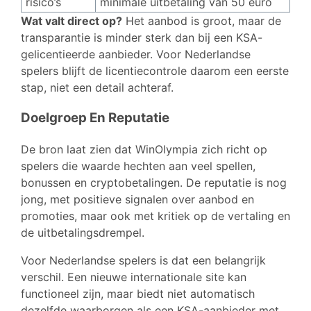
risico’s
minimale uitbetaling van 50 euro
Wat valt direct op?
Het aanbod is groot, maar de
transparantie is minder sterk dan bij een KSA-
gelicentieerde aanbieder. Voor Nederlandse
spelers blijft de licentiecontrole daarom een eerste
stap, niet een detail achteraf.
Doelgroep En Reputatie
De bron laat zien dat WinOlympia zich richt op
spelers die waarde hechten aan veel spellen,
bonussen en cryptobetalingen. De reputatie is nog
jong, met positieve signalen over aanbod en
promoties, maar ook met kritiek op de vertaling en
de uitbetalingsdrempel.
Voor Nederlandse spelers is dat een belangrijk
verschil. Een nieuwe internationale site kan
functioneel zijn, maar biedt niet automatisch
dezelfde waarborgen als een KSA-aanbieder met