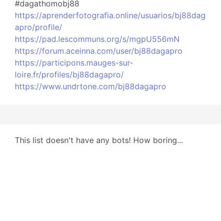
#dagathomobj88
https://aprenderfotografia.online/usuarios/bj88dag
apro/profile/
https://pad.lescommuns.org/s/mgpU556mN
https://forum.aceinna.com/user/bj88dagapro
https://participons.mauges-sur-
loire.fr/profiles/bj88dagapro/
https://www.undrtone.com/bj88dagapro
This list doesn't have any bots! How boring...