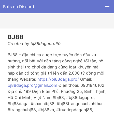
Bots on Discord
BJ88
Created by bj88dagapro#0
BJ88 – địa chỉ cá cược trực tuyến đón đầu xu
hướng, nổi bật với nền tảng công nghệ tối tân, hệ
sinh thái trò chơi đa dạng cùng loạt khuyến mãi
hấp dẫn có tổng giá trị lên đến 2.000 tỷ đồng mỗi
tháng Website:
https://bj88daga.pro/
Gmail:
bj88daga.pro@gmail.com
Điện thoại: 0901846162
Địa chỉ: 489 Điện Biên Phủ, Phường 25, Bình Thạnh,
Hồ Chí Minh, Việt Nam #bj88, #bj88dagapro,
#bj88daga, #nhacaibj88, #bj88trangchuchinhthuc,
#trangchubj88, #bj88vn, #tructiepdagabj88,